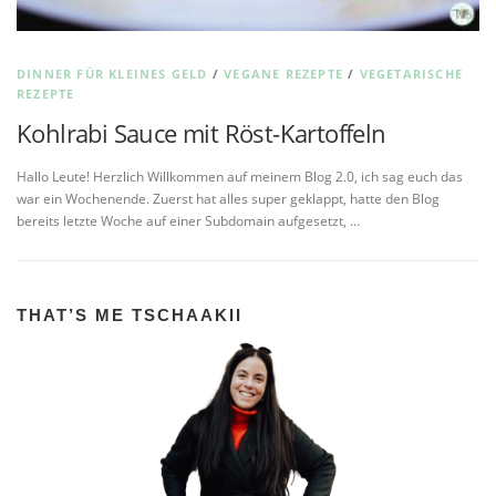
DINNER FÜR KLEINES GELD
/
VEGANE REZEPTE
/
VEGETARISCHE
REZEPTE
Kohlrabi Sauce mit Röst-Kartoffeln
Hallo Leute! Herzlich Willkommen auf meinem Blog 2.0, ich sag euch das
war ein Wochenende. Zuerst hat alles super geklappt, hatte den Blog
bereits letzte Woche auf einer Subdomain aufgesetzt, …
THAT’S ME TSCHAAKII