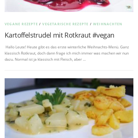
VEGANE REZEPTE
/
VEGETARISCHE REZEPTE
/
WEIHNACHTEN
Kartoffelstrudel mit Rotkraut #vegan
Hallo Leute! Heute gibt es das erste winterliche Weihnachts-Menü. Ganz
klassisch Rotkraut, doch dann frage ich mich immer was machen wir nun
dazu. Normal ist ja klassisch mit Fleisch, aber …