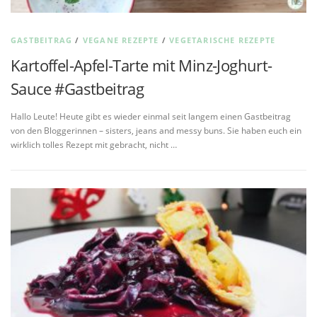
GASTBEITRAG
/
VEGANE REZEPTE
/
VEGETARISCHE REZEPTE
Kartoffel-Apfel-Tarte mit Minz-Joghurt-
Sauce #Gastbeitrag
Hallo Leute! Heute gibt es wieder einmal seit langem einen Gastbeitrag
von den Bloggerinnen – sisters, jeans and messy buns. Sie haben euch ein
wirklich tolles Rezept mit gebracht, nicht …