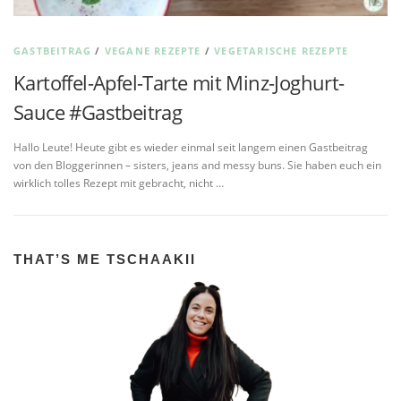
GASTBEITRAG
/
VEGANE REZEPTE
/
VEGETARISCHE REZEPTE
Kartoffel-Apfel-Tarte mit Minz-Joghurt-
Sauce #Gastbeitrag
Hallo Leute! Heute gibt es wieder einmal seit langem einen Gastbeitrag
von den Bloggerinnen – sisters, jeans and messy buns. Sie haben euch ein
wirklich tolles Rezept mit gebracht, nicht …
THAT’S ME TSCHAAKII