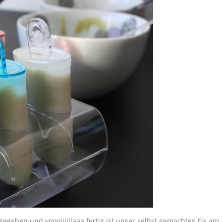
egeben und voooiiiillaaa fertig ist unser selbst gemachtes Eis am