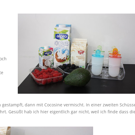
noch
te
n gestampft, dann mit Cocosine vermischt. In einer zweiten Schüss
. Gesüßt hab ich hier eigentlich gar nicht, weil ich finde dass di