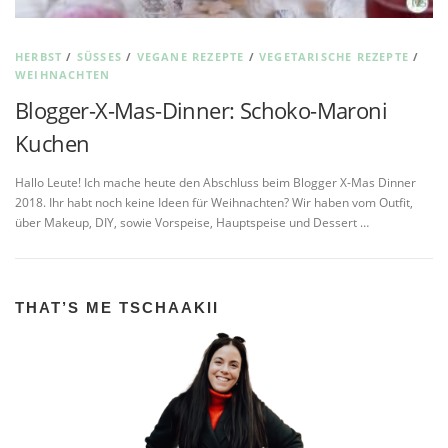
HERBST
/
SÜSSES
/
VEGANE REZEPTE
/
VEGETARISCHE REZEPTE
/
WEIHNACHTEN
Blogger-X-Mas-Dinner: Schoko-Maroni
Kuchen
Hallo Leute! Ich mache heute den Abschluss beim Blogger X-Mas Dinner
2018. Ihr habt noch keine Ideen für Weihnachten? Wir haben vom Outfit,
über Makeup, DIY, sowie Vorspeise, Hauptspeise und Dessert …
THAT’S ME TSCHAAKII