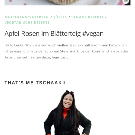
MUTTERTAG/VATERTAG
/
SÜSSES
/
VEGANE REZEPTE
/
VEGETARISCHE REZEPTE
Apfel-Rosen im Blätterteig #vegan
Hallo Leute! Wie viele von euch vielleicht schon mitbekommen haben, bin
ich ja eigentlich aus der schönen Steiermark. Leider komme ich neben der
Arbeit nur sehr selten dazu, heim zu …
THAT’S ME TSCHAAKII