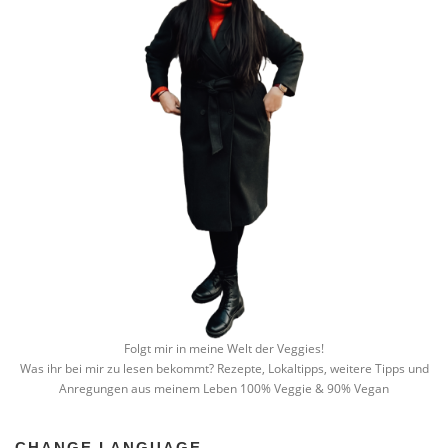
Folgt mir in meine Welt der Veggies!
Was ihr bei mir zu lesen bekommt? Rezepte, Lokaltipps, weitere Tipps und
Anregungen aus meinem Leben 100% Veggie & 90% Vegan
CHANGE LANGUAGE