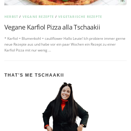
HERBST
/
VEGANE REZEPTE
/
VEGETARISCHE REZEPTE
Vegane Karfiol Pizza alla Tschaakii
* Karfiol = Blumenkohl = cauliflower Hallo Leute! Ich probiere immer gerne
neue Rezepte aus und habe vor ein paar Wochen ein Rezept zu einer
Karfiol Pizza mit nur wenig …
THAT’S ME TSCHAAKII