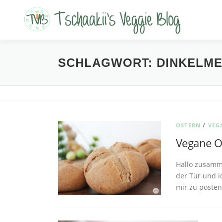
Zum
Inhalt
springen
SCHLAGWORT:
DINKELM
OSTERN
/
VEG
Vegane Os
Hallo zusamm
der Tür und i
mir zu posten