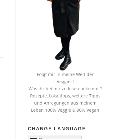
Folgt mir in meine Welt der
Veggies!
Was ihr bei mir zu lesen bekommt?
Rezepte, Lokaltipps, weitere Tipps
und Anregungen aus meinem
Leben 100% Veggie & 90% Vegan
CHANGE LANGUAGE