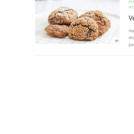
KE
WE
V
Ha
mi
pa