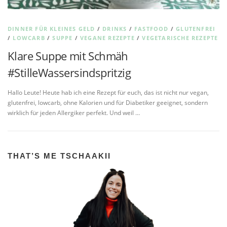
DINNER FÜR KLEINES GELD
/
DRINKS
/
FASTFOOD
/
GLUTENFREI
/
LOWCARB
/
SUPPE
/
VEGANE REZEPTE
/
VEGETARISCHE REZEPTE
Klare Suppe mit Schmäh
#StilleWassersindspritzig
Hallo Leute! Heute hab ich eine Rezept für euch, das ist nicht nur vegan,
glutenfrei, lowcarb, ohne Kalorien und für Diabetiker geeignet, sondern
wirklich für jeden Allergiker perfekt. Und weil …
THAT’S ME TSCHAAKII